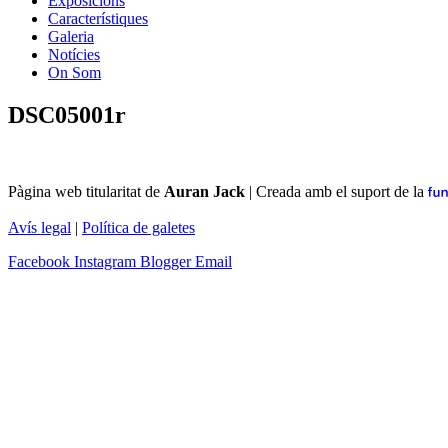
Exposicions
Característiques
Galeria
Notícies
On Som
DSC05001r
Pàgina web titularitat de
Auran Jack
|
Creada amb el suport de la
Avís legal
|
Política de galetes
Facebook
Instagram
Blogger
Email