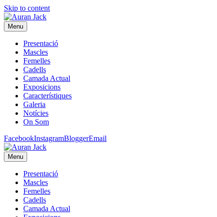
Skip to content
Menu
Presentació
Mascles
Femelles
Cadells
Camada Actual
Exposicions
Característiques
Galeria
Notícies
On Som
Facebook
Instagram
Blogger
Email
Menu
Presentació
Mascles
Femelles
Cadells
Camada Actual